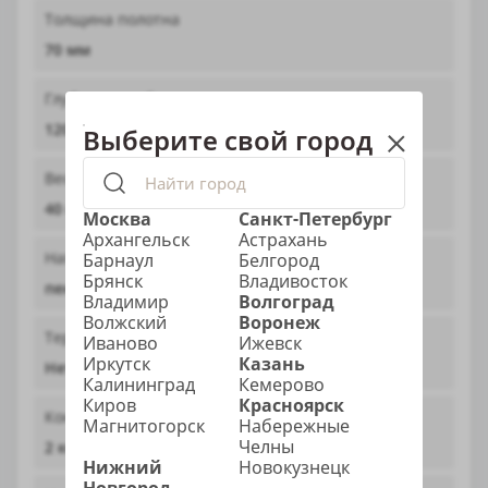
Толщина полотна
70 мм
Глубина короба
120 мм / 90 мм
Выберите свой город
Вес
40 кг
Москва
Санкт-Петербург
Архангельск
Астрахань
Наполнение
Барнаул
Белгород
Брянск
Владивосток
пенополистирол
Владимир
Волгоград
Волжский
Воронеж
Терморазрыв
Иваново
Ижевск
Иркутск
Казань
Нет
Калининград
Кемерово
Киров
Красноярск
Контур уплотнения
Магнитогорск
Набережные
Челны
2 контура уплотнения
Нижний
Новокузнецк