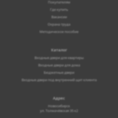
Покупателям
Где купить
Вакансии
Охрана труда
Методическое пособие
Каталог
Входные двери для квартиры
Входные двери для дома
Бюджетные двери
Входные двери под внутренний щит клиента
Адрес
Новосибирск
ул. Толмачёвская 35 к2