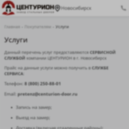
Новосибирск
Главная
Покупателям
Услуги
Услуги
Данный перечень услуг предоставляются
СЕРВИСНОЙ
СЛУЖБОЙ
компании ЦЕНТУРИОН в г. Новосибирск
Прайс на данные услуги можно получить в
СЛУЖБЕ
СЕРВИСА
:
Телефон:
8 (800) 250-88-01
Email:
pretenz@centurion-door.ru
Запись на замер;
Выезд на замер;
Доставка (включая отдаленные районы);