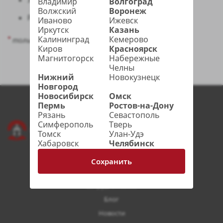
Владимир
Волгоград
Волжский
Воронеж
Регулировка работы дверного блока;
Иваново
Ижевск
Иркутск
Казань
Калининград
Кемерово
*
только после оценки специалистом
Киров
Красноярск
Магнитогорск
Набережные
Челны
Назад
Нижний
Новокузнецк
Новгород
Новосибирск
Омск
Пермь
Ростов-на-Дону
Рязань
Севастополь
Симферополь
Тверь
Мы в соцсетях
Томск
Улан-Удэ
Хабаровск
Челябинск
Сохранить
О компании
Сотрудничество
Блог
Новости