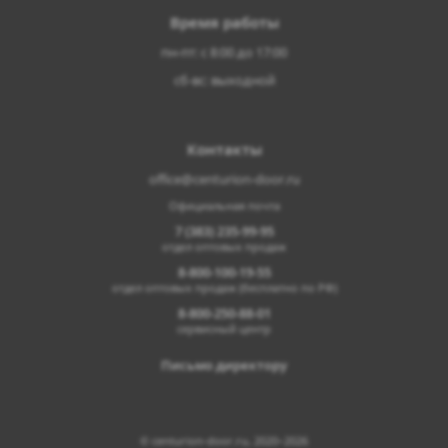
Время работы
пн-пт: с 8:00 до 17:00
сб-вс: выходной
Контакты
office@centurion-door.ru
Официальная почта
7 (383) 235-99-95
отдел оптовых продаж
8-800-100-19-55
отдел оптовых продаж (бесплатно по РФ)
8-800-250-88-01
сервисный центр
Письмо директору
© centurion-door.ru, 2020–2026