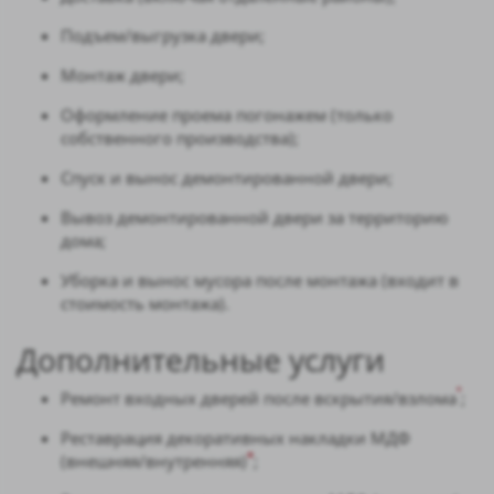
Подъем/выгрузка двери;
Монтаж двери;
Оформление проема погонажем (только
собственного производства);
Спуск и вынос демонтированной двери;
Вывоз демонтированной двери за территорию
дома;
Уборка и вынос мусора после монтажа (входит в
стоимость монтажа).
Дополнительные услуги
*
Ремонт входных дверей после вскрытия/взлома
;
Реставрация декоративных накладки МДФ
*
(внешняя/внутренняя)
;