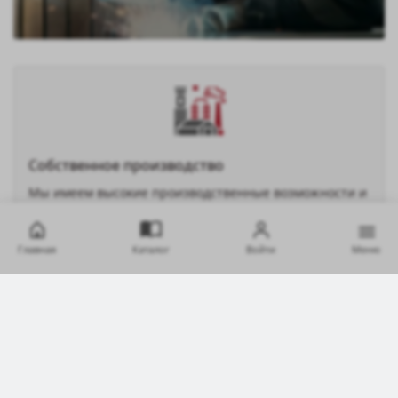
Собственное производство
Мы имеем высокие производственные возможности и
готовы обеспечить значительные объемы для наших
партнеров и потенциальных заказчиков.
Главная
Каталог
Войти
Меню
Современные технологии
Использование современного