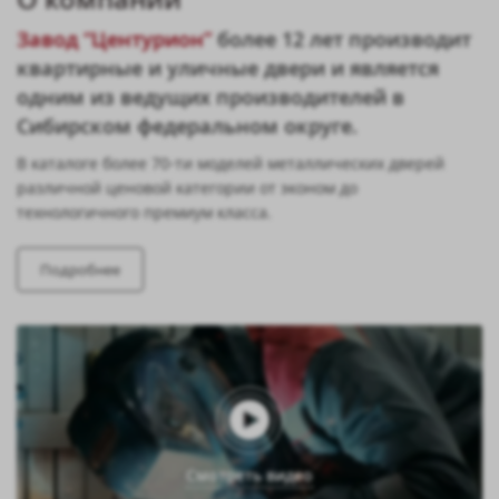
Завод “Центурион”
более 12 лет производит
квартирные и уличные двери и является
одним из ведущих производителей в
Сибирском федеральном округе.
В каталоге более 70-ти моделей металлических дверей
различной ценовой категории от эконом до
технологичного премиум класса.
Подробнее
Смотреть видео