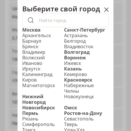
Выберите свой город
Цвет внутренней панели
Корунд сливки
Москва
Санкт-Петербург
Максимальная толщина металла
Архангельск
Астрахань
2,7 мм
Барнаул
Белгород
Брянск
Владивосток
Толщина полотна
Владимир
Волгоград
Волжский
Воронеж
130 мм
Иваново
Ижевск
Иркутск
Казань
Глубина короба
Калининград
Кемерово
Киров
Красноярск
170 мм / 145 мм
Магнитогорск
Набережные
Челны
Вес
Нижний
Новокузнецк
Новгород
123/127
Новосибирск
Омск
Пермь
Ростов-на-Дону
Наполнение
Рязань
Севастополь
Пенополистирол + минеральная плита
Симферополь
Тверь
Томск
Улан-Удэ