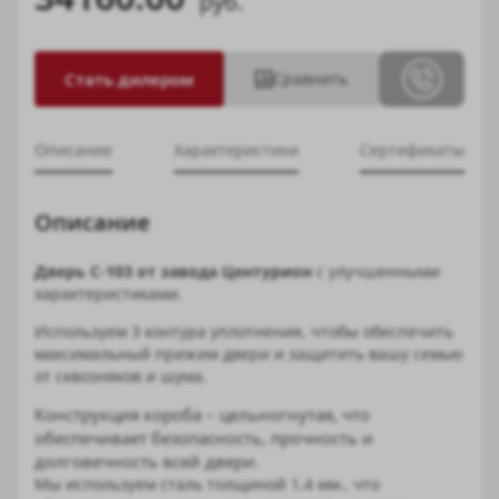
руб.
Стать дилером
Сравнить
Описание
Характеристики
Сертификаты
Описание
Дверь С-103 от завода Центурион
с улучшенными
характеристиками.
Используем 3 контура уплотнения, чтобы обеспечить
максимальный прижим двери и защитить вашу семью
от сквозняков и шума.
Конструкция короба – цельногнутая, что
обеспечивает безопасность, прочность и
долговечность всей двери.
Мы используем сталь толщиной 1,4 мм., что