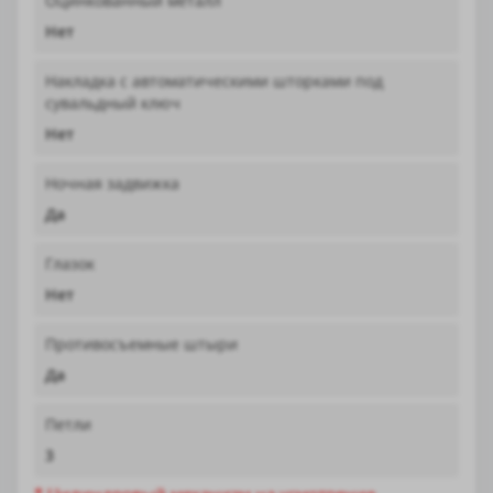
Оцинкованный металл
Нет
Накладка с автоматическими шторками под
сувальдный ключ
Нет
Ночная задвижка
Да
Глазок
Нет
Противосъемные штыри
Да
Петли
3