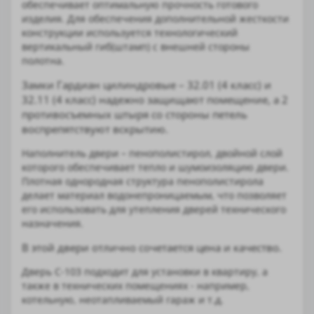
обеспечивает оптимальную прочность готового
изделия. Для обеспечения дополнительной жесткости
конструкции используется технологический
вертикальный гиб(штамп) с внешней стороны
полотна.
Замки Гардиан цилиндровые – 32.01 (4 класс) и
32.11 (4 класс) надежно защищают помещение, а 2
противосъемных штыря со стороны петель
воспрепятствуют вскрытию.
Наполнитель двери – пенополистирол, двойной слой
которого обеспечивает тепло и шумоизоляцию двери.
Плотная однородная структура пенополистирола
делает материал водонепроницаемым, что позволяет
его использовать для утепления дверей технического
назначения.
В этой двери отлично сочетается цена и качество.
Дверь С-103 подходит для установки в квартиру, а
также в технических помещениях - например,
котельную, неотапливаемый гараж и т.д.