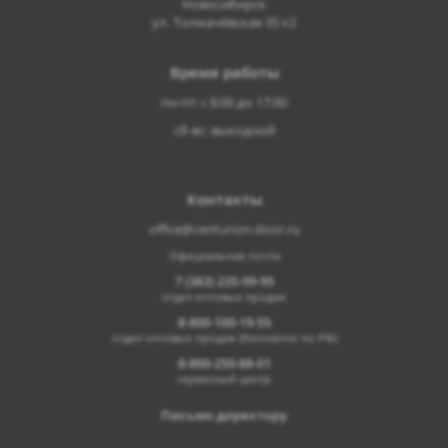
Новосибирск
ул. Толмачёвская 35 к2
Время работы
пн-пт: с 8:00 до 17:00
сб-вс: выходной
Контакты
office@centurion-door.ru
Официальная почта
7 (383) 235-99-95
отдел оптовых продаж
8-800-100-19-55
отдел оптовых продаж (бесплатно по РФ)
8-800-250-88-01
сервисный центр
Письмо директору