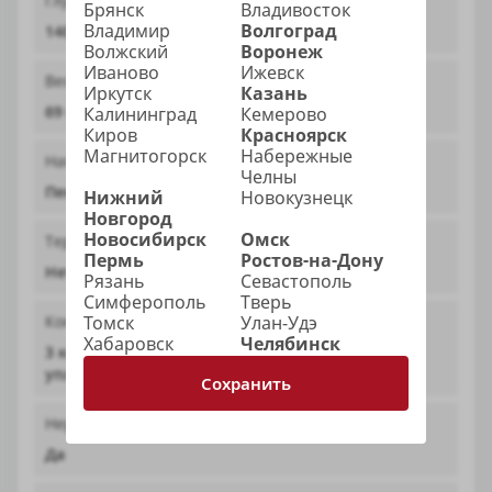
Глубина короба
Брянск
Владивосток
Владимир
Волгоград
140 мм / 120 мм
Волжский
Воронеж
Иваново
Ижевск
Вес
Иркутск
Казань
69 кг
Калининград
Кемерово
Киров
Красноярск
Магнитогорск
Набережные
Наполнение
Челны
Пенополистирол
Нижний
Новокузнецк
Новгород
Новосибирск
Омск
Терморазрыв
Пермь
Ростов-на-Дону
Нет
Рязань
Севастополь
Симферополь
Тверь
Томск
Улан-Удэ
Контур уплотнения
Хабаровск
Челябинск
3 контура (магнитный и трёхкамерный
уплотнители)
Сохранить
Нержавеющий порог
Да