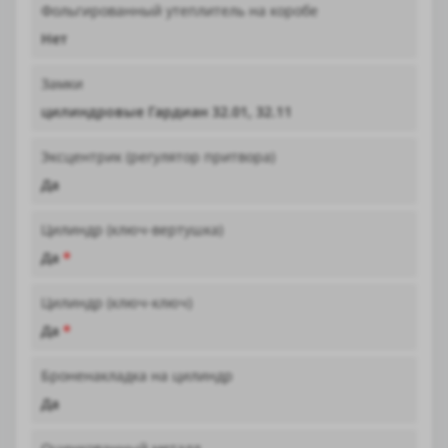
Фольгированный утеплитель на коробе
Нет
Замки
цилиндровые Гардиан 32.01, 32.11
Эксцентрик (регулятор притвора)
Да
Цилиндр (ключ-вертушка)
Да
*
Цилиндр (ключ-ключ)
Да
*
Броненакладка на цилиндр
Да