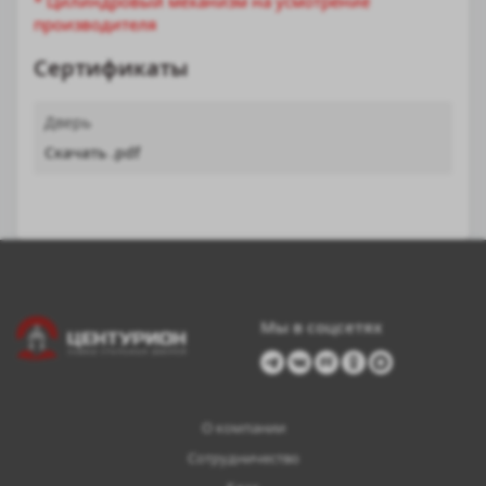
* Цилиндровый механизм на усмотрение
производителя
Сертификаты
Дверь
Скачать .pdf
Мы в соцсетях
О компании
Сотрудничество