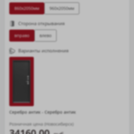
860х2050мм
960х2050мм
Сторона открывания
вправо
влево
Варианты исполнения
Серебро антик - Серебро антик
Розничная цена (Новосибирск)
34160.00