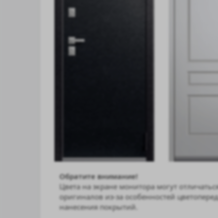
Обратите внимание!
Цвета на экране монитора могут отличаться
оригиналов из-за особенностей цветоперед
нанесения покрытий.