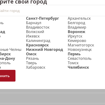
рите свой город
каждой детали.
на нашем сайте, а также через официальных представителе
Санкт-Петербург
Архангельск
нь
Барнаул
Белгород
Владивосток
Владимир
рад
Волжский
Воронеж
о
Ижевск
Иркутск
Калининград
Кемерово
Красноярск
Магнитогорск
жные Челны
Нижний Новгород
Новокузнецк
бирск
Омск
Пермь
на-Дону
Рязань
Севастополь
ополь
Тверь
Томск
э
Хабаровск
Челябинск
анить