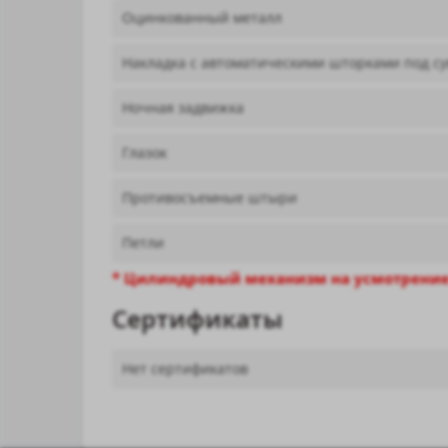
Оцинкованный металл
Накладка с автоматическими шторками под с
Ночная задвижка
Глазок
Противосъемные штыри
Петли
* Цилиндровый механизм на усмотрение
Сертификаты
Нет сертификатов