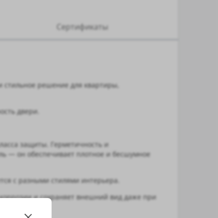
Сертификаты
и стильное решение для квартиры,
ость двери.
ласса защиты. Герметичность и
ель — он обеспечивает плотное и бесшумное
тся с разными стилями интерьера.
 коррозии и сохраняет внешний вид даже при