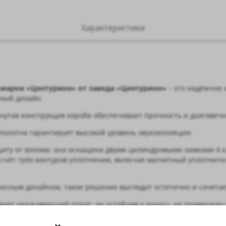
Характеристики
й марки «Центурион» от завода «Центурион»
– это надёжное 
ный дизайн.
утая конструкция короба обеспечивает прочность и долговечн
полотна гарантирует высокий уровень звукоизоляции.
иту от взлома: она оснащена двумя цилиндровыми замками 4 к
 счёт трёх контуров уплотнения, включая магнитный уплотнит
есным дизайном, такое решение выглядит эстетично и сочетае
вает нержавеющий порог: он устойчив к износу, не подвержен