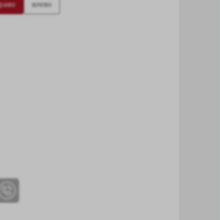
раво
влево