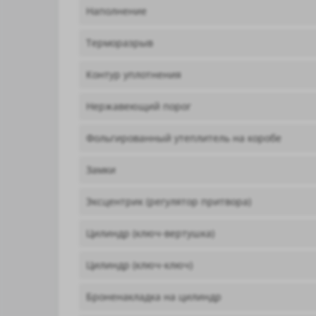
Наполнение
Терморазрыв
Контур уплотнения
Нержавеющий порог
Фольгированный утеплитель на коробе
Замки
Эксцентрик (регулятор притвора)
Цилиндр (ключ-вертушка)
Цилиндр (ключ-ключ)
Броненакладка на цилиндр