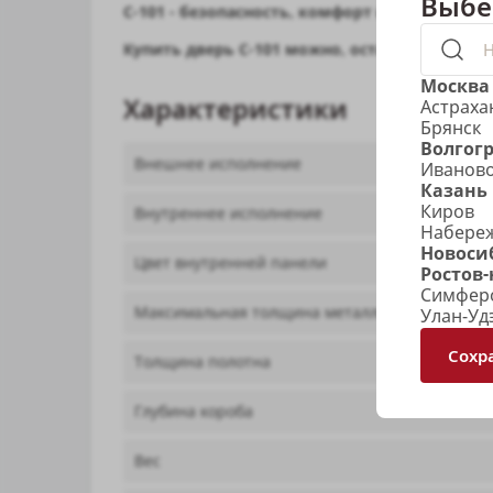
Выбе
С-101 - безопасность, комфорт и эстетика в 
Купить дверь С-101 можно, оставив заявку 
Москва
Характеристики
Астраха
Брянск
Волгог
Внешнее исполнение
Иванов
Казань
Киров
Внутреннее исполнение
Набере
Новоси
Цвет внутренней панели
Ростов-
Симфер
Максимальная толщина металла
Улан-Уд
Сохр
Толщина полотна
Глубина короба
Вес