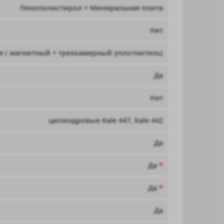
Пенополистирол + Минеральная плита
Нет
я ( магнитный + трехкамерный уплотнитель)
Да
Нет
цилиндровые Kale 447, Kale 442
Да
Да
*
Да
*
Да