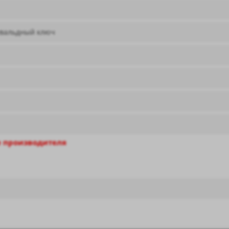
увальдный ключ
 производителя