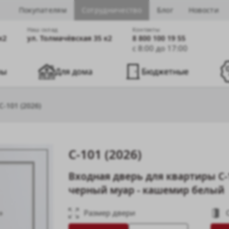
Покупателям
Сотрудничество
Блог
Новости
Наш cклад
Контакты
к2
ул. Толмачёвская 35 к2
8 800 100 19 55
с 8:00 до 17:00
ры
Для дома
Бюджетные
C-101 (2026)
C-101 (2026)
Входная дверь для квартиры C-
черный муар - кашемир белый
Размер двери