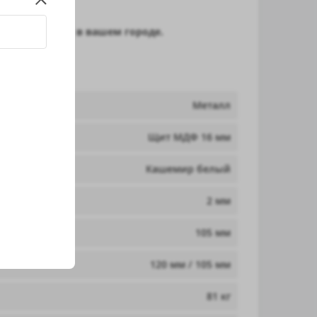
й «Центурион» в вашем городе.
Металл
Щит МДФ 16 мм
Кашемир белый
2 мм
105 мм
120 мм / 105 мм
81 кг