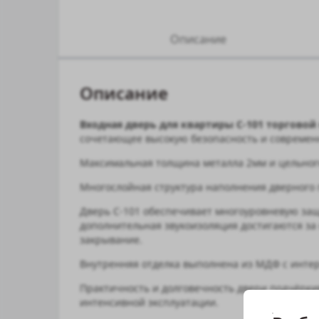
Описание
Описание
Входная дверь для квартиры С-101 торгово
сочетающее высокую безопасность и современ
Максимальная толщина металла 2мм и цельногн
Многослойная структура наполнения дверного 
Дверь С-101 обеспечивает многоуровневую защ
дополнительная звукоизоляция достигаются за
закрывание.
Внутренняя отделка выполнена из МДФ с интер
Практичность и долговечность двери подчёрки
интенсивной эксплуатации.