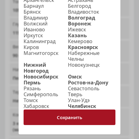
Толщина полотна
Барнаул
Белгород
105 мм
Брянск
Владивосток
Владимир
Волгоград
Волжский
Воронеж
Глубина короба
Иваново
Ижевск
115 мм / 100 мм
Иркутск
Казань
Калининград
Кемерово
Киров
Красноярск
Вес
Магнитогорск
Набережные
90 кг
Челны
Нижний
Новокузнецк
Наполнение
Новгород
Новосибирск
Омск
Пенополистирол + Минеральная плита
Пермь
Ростов-на-Дону
Рязань
Севастополь
Терморазрыв
Симферополь
Тверь
Томск
Улан-Удэ
Нет
Хабаровск
Челябинск
Контур уплотнения
Сохранить
3 контура уплотнения
(магнитные+трехкамерные)