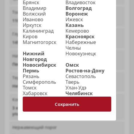
Брянск
Владивосток
Владимир
Волгоград
Толщина полотна
Волжский
Воронеж
Иваново
Ижевск
110 мм
Иркутск
Казань
Калининград
Кемерово
Глубина короба
Киров
Красноярск
Магнитогорск
Набережные
145 мм / 115 мм
Челны
Нижний
Новокузнецк
Наполнение
Новгород
Пенополистирол
Новосибирск
Омск
Пермь
Ростов-на-Дону
Рязань
Севастополь
Терморазрыв
Симферополь
Тверь
Нет
Томск
Улан-Удэ
Хабаровск
Челябинск
Контур уплотнения
Сохранить
3 контура уплотнения(трехкамерный
уплотнитель)
Нержавеющий порог